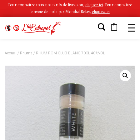
Pour connaître tous nos tarifs de livraison,
cliquez ici
.
Pour connaître
l’envoie de colis par Mondial Relay,
cliquez ici
.
Accueil
/
Rhums
/ RHUM ROM CLUB BLANC 70CL 40%VOL