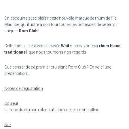
On découvre avec plaisir cette nouvelle marque de rhum de l’île
Maurice, qui illustre à son tour toutes les richesses de ce terroir
unique :
Rom Club
!
Cette fois-ci, c’est vers la cuvée
White
, un savoureux
rhum blanc
traditionnel
, que nous tournons nos regards.
Que penser de ce premier cru signé Rom Club ? En voici une
présentation…
Notes de dégustation
Couleur
La robe de ce rhum blanc affiche une teinte cristalline.
Nez