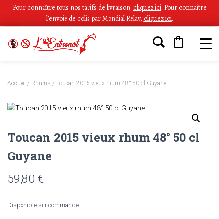
Pour connaître tous nos tarifs de livraison,
cliquez ici
.
Pour connaître
l’envoie de colis par Mondial Relay,
cliquez ici
.
Accueil
/
Rhums
/ Toucan 2015 vieux rhum 48° 50 cl Guyane
Toucan 2015 vieux rhum 48° 50 cl
Guyane
59,80
€
Disponible sur commande