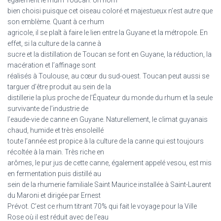
également le rhum Toucan. Un nom
bien choisi puisque cet oiseau coloré et majestueux n’est autre que
son emblème. Quant à ce rhum
agricole, il se plaît à faire le lien entre la Guyane et la métropole. En
effet, si la culture de la canne à
sucre et la distillation de Toucan se font en Guyane, la réduction, la
macération et l’affinage sont
réalisés à Toulouse, au cœur du sud-ouest. Toucan peut aussi se
targuer d’être produit au sein de la
distillerie la plus proche de l’Équateur du monde du rhum et la seule
survivante de l’industrie de
l’eaude-vie de canne en Guyane. Naturellement, le climat guyanais
chaud, humide et très ensoleillé
toute l’année est propice à la culture de la canne qui est toujours
récoltée à la main. Très riche en
arômes, le pur jus de cette canne, également appelé vesou, est mis
en fermentation puis distillé au
sein de la rhumerie familiale Saint Maurice installée à Saint-Laurent
du Maroni et dirigée par Ernest
Prévot. C’est ce rhum titrant 70% qui fait le voyage pour la Ville
Rose où il est réduit avec de l’eau