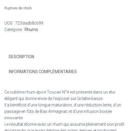
Rupture de stock
UGS :
723dadb8c699
Catégorie :
Rhums
DESCRIPTION
INFORMATIONS COMPLÉMENTAIRES
Ce sublime rhum épicé Toucan N°4 est présenté dans un étui
élégant qui donne envie de l’exposer sur la table basse.
Il a bénéficié d’une longue maturation, d’une réduction lente, d’un
passage en fûts de Bas Armagnac et d’une infusion boisée
innovante.
Le résultat étonne avec un rhum qui assume pleinement son profil
épicé tandis que le nez déploie des notes denses et profondes,