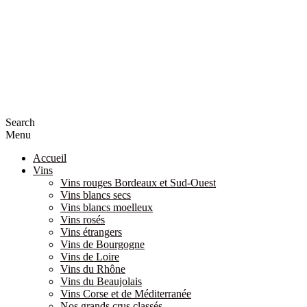
Search
Menu
Accueil
Vins
Vins rouges Bordeaux et Sud-Ouest
Vins blancs secs
Vins blancs moelleux
Vins rosés
Vins étrangers
Vins de Bourgogne
Vins de Loire
Vins du Rhône
Vins du Beaujolais
Vins Corse et de Méditerranée
Nos grands crus classés