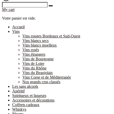
My cart
Votre panier est vide.
Accueil
Vins
Vins rouges Bordeaux et Sud-Ouest
Vins blancs secs
Vins blancs moelleux
Vins rosés
Vins étrangers
Vins de Bourgogne
Vins de Loire
Vins du Rhône
Vins du Beaujolais
Vins Corse et de Méditerranée
Nos grands crus classés
Les sans alcools
Apéritif
Spiritueux et liqueurs
Accessoires et décorations
Coffrets cadeaux
Whiskys
Rhums