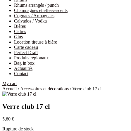
Rhums arrangés / punch
Champagnes et effervescents
Cognacs / Armagnacs
Calvados / Vodka
Bières
Cidres
Gins
Location tireuse à bière
Carte cadeau
Perfect Draft
Produits régionaux
Bag in box
Actualités
Contact
My cart
Accueil
/
Accessoires et décorations
/ Verre club 17 cl
Verre club 17 cl
5,60
€
Rupture de stock