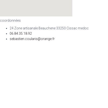
coordonnées
24 Zone artisanale Beauchene 33250 Cissac medoc
06.84.35.18.92
sebastien.coularis@orange.fr