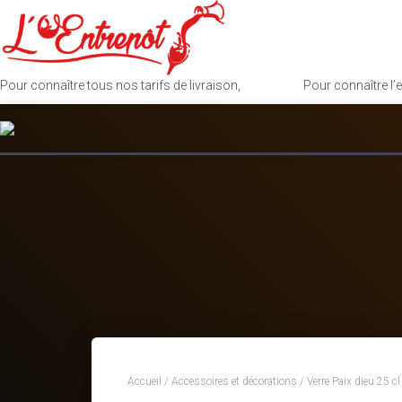
Pour connaître tous nos tarifs de livraison,
cliquez ici
.
Pour connaître l’e
Accueil
/
Accessoires et décorations
/ Verre Paix dieu 25 cl