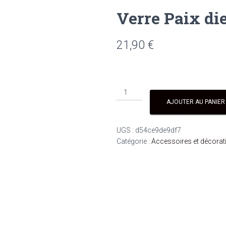
Verre Paix die
21,90
€
quantité
de
AJOUTER AU PANIER
Verre
Paix
UGS :
d54ce9de9df7
dieu
Catégorie :
Accessoires et décorat
25
cl