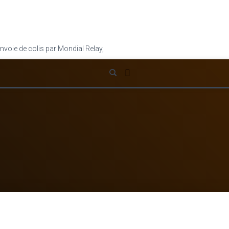
nvoie de colis par Mondial Relay,
cliquez ici
.