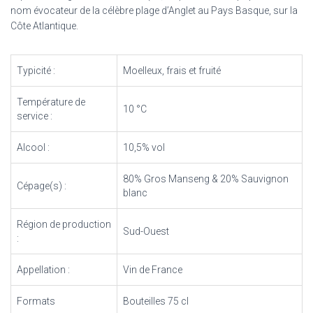
nom évocateur de la célèbre plage d’Anglet au Pays Basque, sur la
Côte Atlantique.
Typicité :
Moelleux, frais et fruité
Température de
10 °C
service :
Alcool :
10,5% vol
80% Gros Manseng & 20% Sauvignon
Cépage(s) :
blanc
Région de production
Sud-Ouest
:
Appellation :
Vin de France
Formats
Bouteilles 75 cl