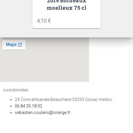
2019 Bordeaux
moelleux 75 cl
4,10
€
coordonnées
24 Zone artisanale Beauchene 33250 Cissac medoc
06.84.35.18.92
sebastien.coularis@orange.fr