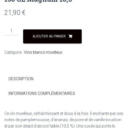
21,90
€
quantité
de
AJOUTER AU PANIER
VILLA
CHAMBRE
Catégorie :
Vins blancs moelleux
D'AMOUR
2020
150
CL
DESCRIPTION
Magnum
10,5°
INFORMATIONS COMPLÉMENTAIRES
Ce vin moelleux, rafraîchissant et doux à la fois. Il enchante par ses
notes de pamplemousse, d’ananas, de poire et de vanille bourbon
et par son degré d’alcool faible (10,5 %). Une cuvée qui porte le