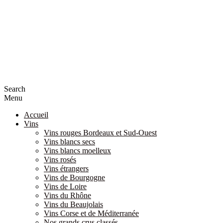
Search
Menu
Accueil
Vins
Vins rouges Bordeaux et Sud-Ouest
Vins blancs secs
Vins blancs moelleux
Vins rosés
Vins étrangers
Vins de Bourgogne
Vins de Loire
Vins du Rhône
Vins du Beaujolais
Vins Corse et de Méditerranée
Nos grands crus classés