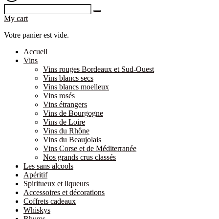
My cart
Votre panier est vide.
Accueil
Vins
Vins rouges Bordeaux et Sud-Ouest
Vins blancs secs
Vins blancs moelleux
Vins rosés
Vins étrangers
Vins de Bourgogne
Vins de Loire
Vins du Rhône
Vins du Beaujolais
Vins Corse et de Méditerranée
Nos grands crus classés
Les sans alcools
Apéritif
Spiritueux et liqueurs
Accessoires et décorations
Coffrets cadeaux
Whiskys
Rhums