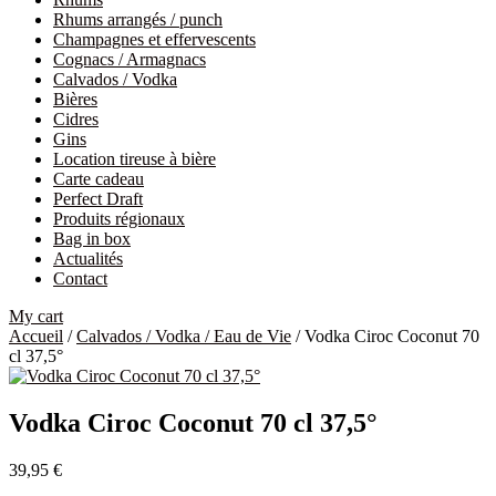
Rhums arrangés / punch
Champagnes et effervescents
Cognacs / Armagnacs
Calvados / Vodka
Bières
Cidres
Gins
Location tireuse à bière
Carte cadeau
Perfect Draft
Produits régionaux
Bag in box
Actualités
Contact
My cart
Accueil
/
Calvados / Vodka / Eau de Vie
/ Vodka Ciroc Coconut 70
cl 37,5°
Vodka Ciroc Coconut 70 cl 37,5°
39,95
€