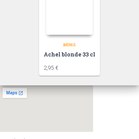
BIÈRES
Achel blonde 33 cl
2,95
€