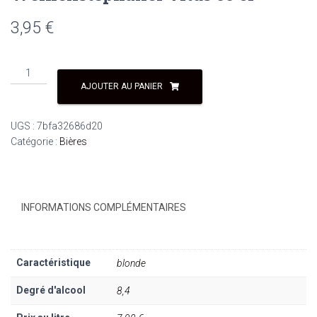
3,95
€
quantité
de
AJOUTER AU PANIER
Weihenstephaner
vitus
UGS :
7bfa32686d20
50
Catégorie :
Bières
cl
INFORMATIONS COMPLÉMENTAIRES
Caractéristique
blonde
Degré d'alcool
8,4