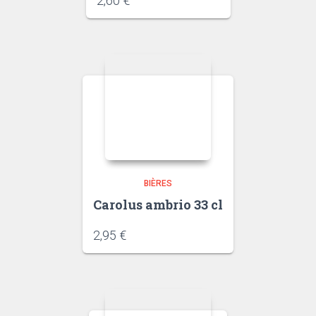
2,60
€
BIÈRES
Carolus ambrio 33 cl
2,95
€