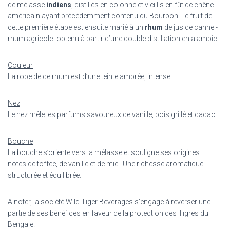
de mélasse
indiens
, distillés en colonne et vieillis en fût de chêne
américain ayant précédemment contenu du Bourbon. Le fruit de
cette première étape est ensuite marié à un
rhum
de jus de canne -
rhum agricole- obtenu à partir d’une double distillation en alambic.
Couleur
La robe de ce rhum est d’une teinte ambrée, intense.
Nez
Le nez mêle les parfums savoureux de vanille, bois grillé et cacao.
Bouche
La bouche s’oriente vers la mélasse et souligne ses origines :
notes de toffee, de vanille et de miel. Une richesse aromatique
structurée et équilibrée.
A noter, la société Wild Tiger Beverages s’engage à reverser une
partie de ses bénéfices en faveur de la protection des Tigres du
Bengale.