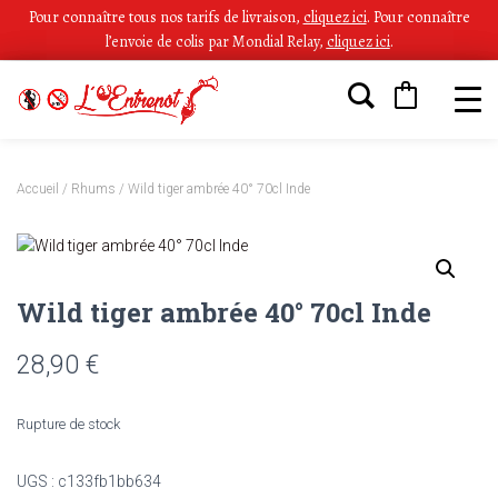
Pour connaître tous nos tarifs de livraison,
cliquez ici
.
Pour connaître
l’envoie de colis par Mondial Relay,
cliquez ici
.
Accueil
/
Rhums
/ Wild tiger ambrée 40° 70cl Inde
Wild tiger ambrée 40° 70cl Inde
28,90
€
Rupture de stock
UGS :
c133fb1bb634