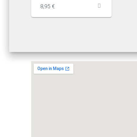
8,95
€