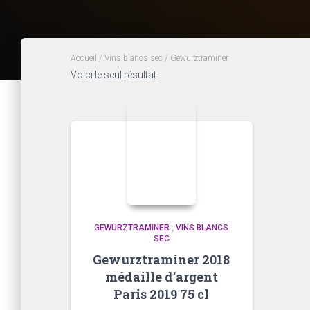
Accueil
/
Vins blancs sec
/ Gewurztraminer
Voici le seul résultat
GEWURZTRAMINER
,
VINS BLANCS
SEC
Gewurztraminer 2018
médaille d’argent
Paris 2019 75 cl