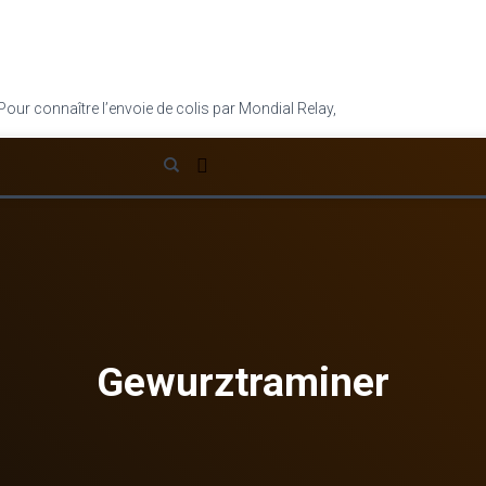
Pour connaître l’envoie de colis par Mondial Relay,
cliquez ici
.
Gewurztraminer