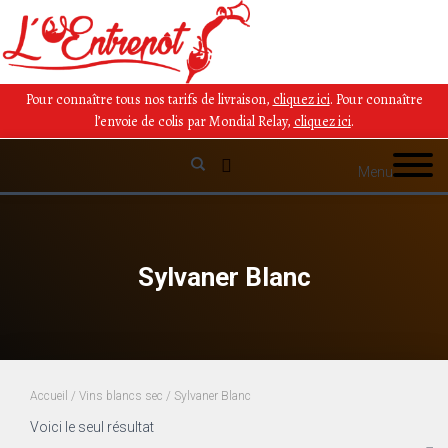
Pour connaître tous nos tarifs de livraison,
cliquez ici
.
Pour connaître
l’envoie de colis par Mondial Relay,
cliquez ici
.
Menu
Sylvaner Blanc
Accueil
/
Vins blancs sec
/ Sylvaner Blanc
Voici le seul résultat