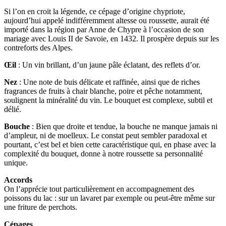
Si l’on en croit la légende, ce cépage d’origine chypriote,
aujourd’hui appelé indifféremment altesse ou roussette, aurait été
importé dans la région par Anne de Chypre à l’occasion de son
mariage avec Louis II de Savoie, en 1432. Il prospère depuis sur les
contreforts des Alpes.
Œil
: Un vin brillant, d’un jaune pâle éclatant, des reflets d’or.
Nez
: Une note de buis délicate et raffinée, ainsi que de riches
fragrances de fruits à chair blanche, poire et pêche notamment,
soulignent la minéralité du vin. Le bouquet est complexe, subtil et
délié.
Bouche
: Bien que droite et tendue, la bouche ne manque jamais ni
d’ampleur, ni de moelleux. Le constat peut sembler paradoxal et
pourtant, c’est bel et bien cette caractéristique qui, en phase avec la
complexité du bouquet, donne à notre roussette sa personnalité
unique.
Accords
On l’apprécie tout particulièrement en accompagnement des
poissons du lac : sur un lavaret par exemple ou peut-être même sur
une friture de perchots.
Cépages