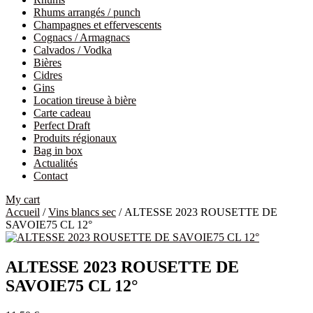
Rhums arrangés / punch
Champagnes et effervescents
Cognacs / Armagnacs
Calvados / Vodka
Bières
Cidres
Gins
Location tireuse à bière
Carte cadeau
Perfect Draft
Produits régionaux
Bag in box
Actualités
Contact
My cart
Accueil
/
Vins blancs sec
/ ALTESSE 2023 ROUSETTE DE
SAVOIE75 CL 12°
ALTESSE 2023 ROUSETTE DE
SAVOIE75 CL 12°