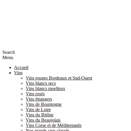
Search
Menu
Accueil
Vins
Vins rouges Bordeaux et Sud-Ouest
Vins blancs secs
Vins blancs moelleux
Vins rosés
Vins étrangers
Vins de Bourgogne
Vins de Loire
Vins du Rhône
Vins du Beaujolais
Vins Corse et de Méditerranée
Nos grands crus classés