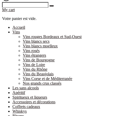
My cart
Votre panier est vide.
Accueil
Vins
Vins rouges Bordeaux et Sud-Ouest
Vins blancs secs
Vins blancs moelleux
Vins rosés
Vins étrangers
Vins de Bourgogne
Vins de Loire
Vins du Rhône
Vins du Beaujolais
Vins Corse et de Méditerranée
Nos grands crus classés
Les sans alcools
Apéritif
Spiritueux et liqueurs
Accessoires et décorations
Coffrets cadeaux
Whiskys
Rhums