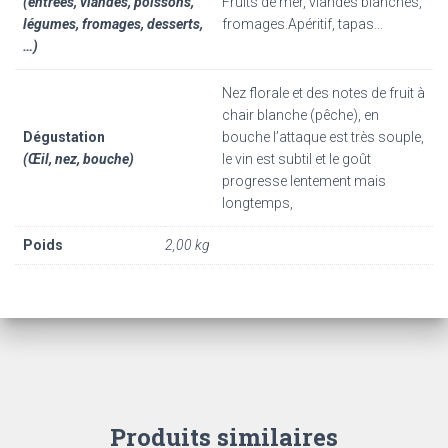
(entrées, viandes, poissons,
Fruits de mer, viandes blanches,
légumes, fromages, desserts,
fromages.Apéritif, tapas…
…)
Nez florale et des notes de fruit à
chair blanche (pêche), en
Dégustation
bouche l’attaque est très souple,
(Œil, nez, bouche)
le vin est subtil et le goût
progresse lentement mais
longtemps,
Poids
2,00 kg
Produits similaires