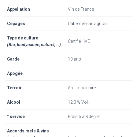
Appellation
Vin de France
Cépages
Cabernet-sauvignon
Type de culture
Certifié HVE
(Bio, biodynamie, naturel, …)
Garde
10 ans
Apogée
Terroir
Argilo-calcaire
Alcool
12.0 % Vol.
° service
Frais 6 à 8 degré
Accords mets & vins