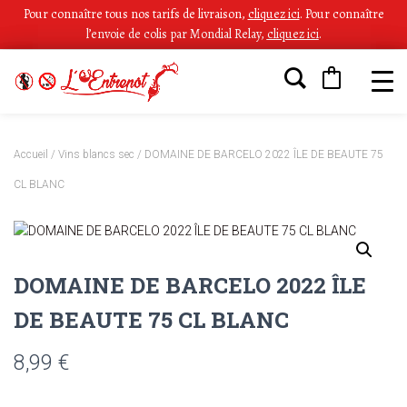
Pour connaître tous nos tarifs de livraison,
cliquez ici
.
Pour connaître
l’envoie de colis par Mondial Relay,
cliquez ici
.
Accueil
/
Vins blancs sec
/ DOMAINE DE BARCELO 2022 ÎLE DE BEAUTE 75
CL BLANC
DOMAINE DE BARCELO 2022 ÎLE
DE BEAUTE 75 CL BLANC
8,99
€