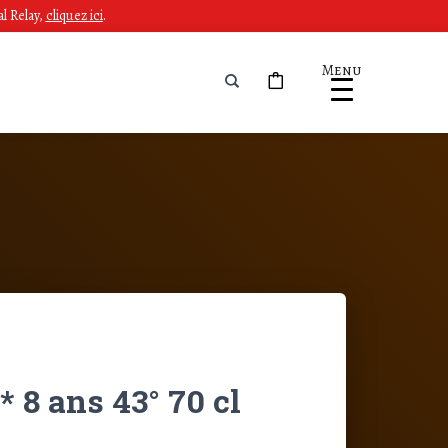
l Relay,
cliquez ici
.
Menu
 8 ans 43° 70 cl