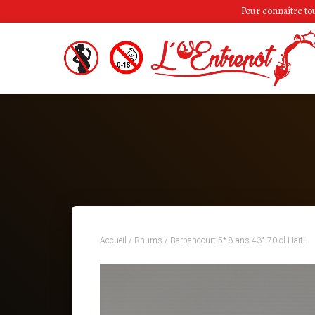
Pour connaître tous
Accueil
/
Rhums
/ Barbancourt 5* 8 ans 43° 70 cl Haïti