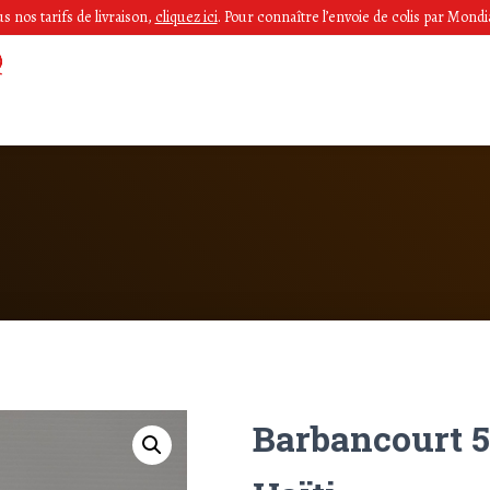
 nos tarifs de livraison,
cliquez ici
.
Pour connaître l’envoie de colis par Mondia
Barbancourt 5*