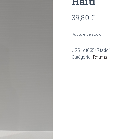
Haïti
39,80
€
Rupture de stock
UGS :
cf63547fadc1
Catégorie :
Rhums