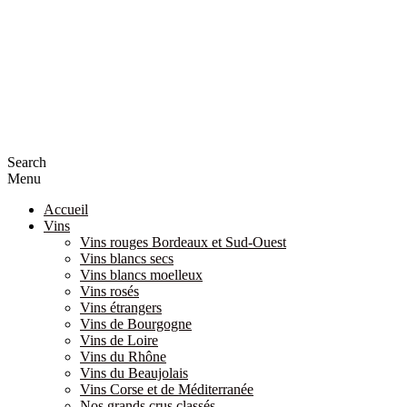
Search
Menu
Accueil
Vins
Vins rouges Bordeaux et Sud-Ouest
Vins blancs secs
Vins blancs moelleux
Vins rosés
Vins étrangers
Vins de Bourgogne
Vins de Loire
Vins du Rhône
Vins du Beaujolais
Vins Corse et de Méditerranée
Nos grands crus classés