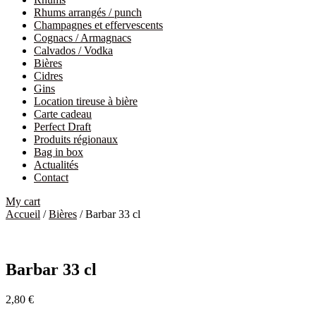
Rhums arrangés / punch
Champagnes et effervescents
Cognacs / Armagnacs
Calvados / Vodka
Bières
Cidres
Gins
Location tireuse à bière
Carte cadeau
Perfect Draft
Produits régionaux
Bag in box
Actualités
Contact
My cart
Accueil
/
Bières
/ Barbar 33 cl
Barbar 33 cl
2,80
€