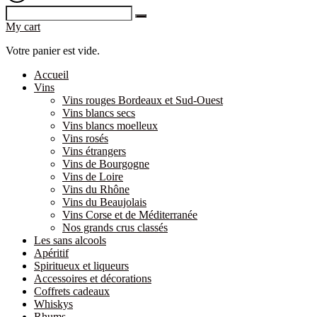
My cart
Votre panier est vide.
Accueil
Vins
Vins rouges Bordeaux et Sud-Ouest
Vins blancs secs
Vins blancs moelleux
Vins rosés
Vins étrangers
Vins de Bourgogne
Vins de Loire
Vins du Rhône
Vins du Beaujolais
Vins Corse et de Méditerranée
Nos grands crus classés
Les sans alcools
Apéritif
Spiritueux et liqueurs
Accessoires et décorations
Coffrets cadeaux
Whiskys
Rhums