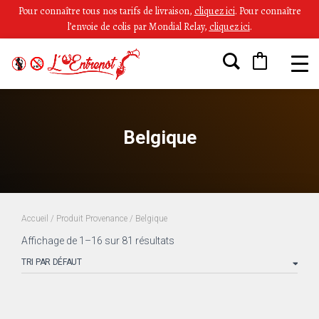
Pour connaître tous nos tarifs de livraison,
cliquez ici
.
Pour connaître
l’envoie de colis par Mondial Relay,
cliquez ici
.
Belgique
Accueil
/ Produit Provenance / Belgique
Affichage de 1–16 sur 81 résultats