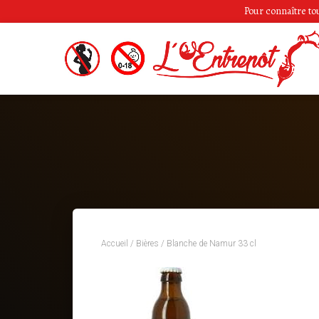
Pour connaître tous
Accueil
/
Bières
/ Blanche de Namur 33 cl