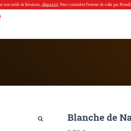
 nos tarifs de livraison,
cliquez ici
.
Pour connaître l’envoie de colis par Mondia
Blanche de Na