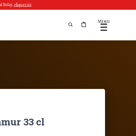
l Relay,
cliquez ici
.
Menu
mur 33 cl