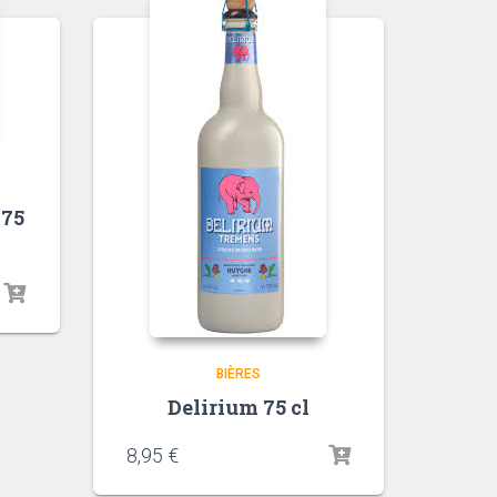
 75
BIÈRES
Delirium 75 cl
8,95
€