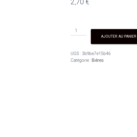
2,70
€
AJOUTER AU PANIER
UGS :
3b9be7e15b46
Catégorie :
Bières