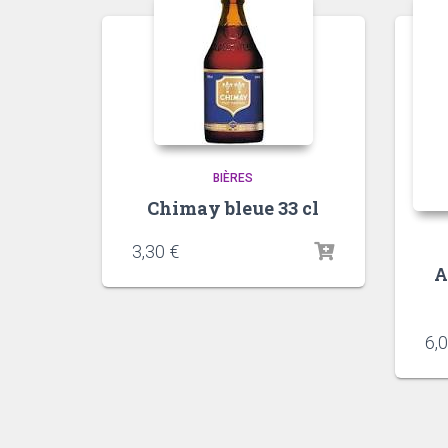
BIÈRES
Chimay bleue 33 cl
3,30
€
A
6,