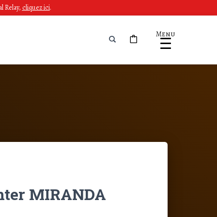
l Relay,
cliquez ici
.
Menu
anter MIRANDA