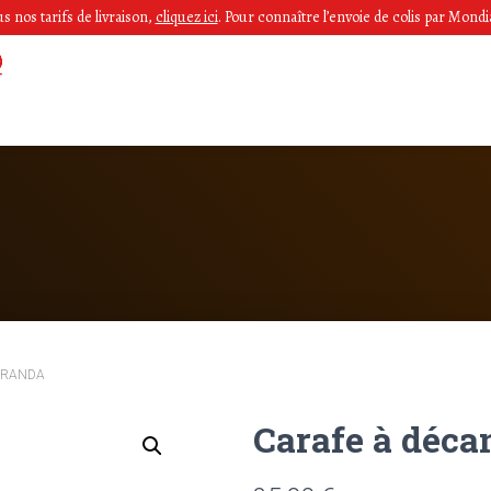
 nos tarifs de livraison,
cliquez ici
.
Pour connaître l’envoie de colis par Mondia
 MIRANDA
Carafe à déc