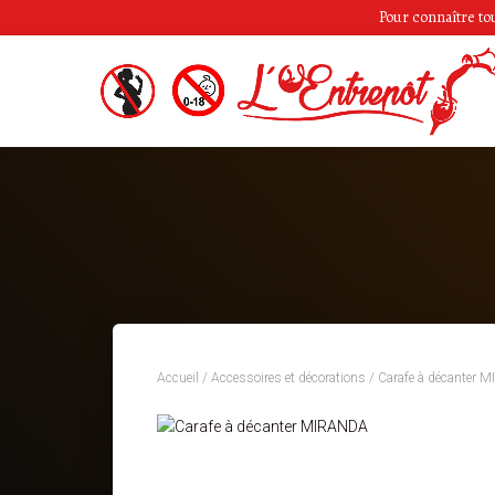
Pour connaître tous
Accueil
/
Accessoires et décorations
/ Carafe à décanter