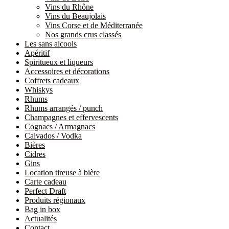
Vins du Rhône
Vins du Beaujolais
Vins Corse et de Méditerranée
Nos grands crus classés
Les sans alcools
Apéritif
Spiritueux et liqueurs
Accessoires et décorations
Coffrets cadeaux
Whiskys
Rhums
Rhums arrangés / punch
Champagnes et effervescents
Cognacs / Armagnacs
Calvados / Vodka
Bières
Cidres
Gins
Location tireuse à bière
Carte cadeau
Perfect Draft
Produits régionaux
Bag in box
Actualités
Contact