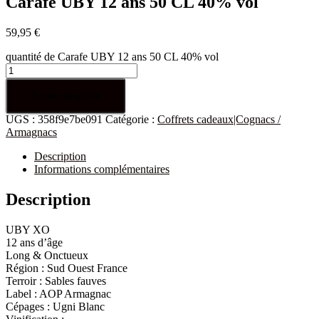
Carafe UBY 12 ans 50 CL 40% vol
59,95
€
quantité de Carafe UBY 12 ans 50 CL 40% vol
Ajouter au panier
UGS :
358f9e7be091
Catégorie :
Coffrets cadeaux|Cognacs /
Armagnacs
Description
Informations complémentaires
Description
UBY XO
12 ans d’âge
Long & Onctueux
Région : Sud Ouest France
Terroir : Sables fauves
Label : AOP Armagnac
Cépages : Ugni Blanc