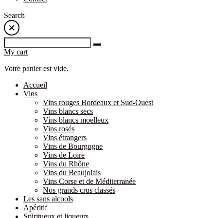
Search
My cart
Votre panier est vide.
Accueil
Vins
Vins rouges Bordeaux et Sud-Ouest
Vins blancs secs
Vins blancs moelleux
Vins rosés
Vins étrangers
Vins de Bourgogne
Vins de Loire
Vins du Rhône
Vins du Beaujolais
Vins Corse et de Méditerranée
Nos grands crus classés
Les sans alcools
Apéritif
Spiritueux et liqueurs