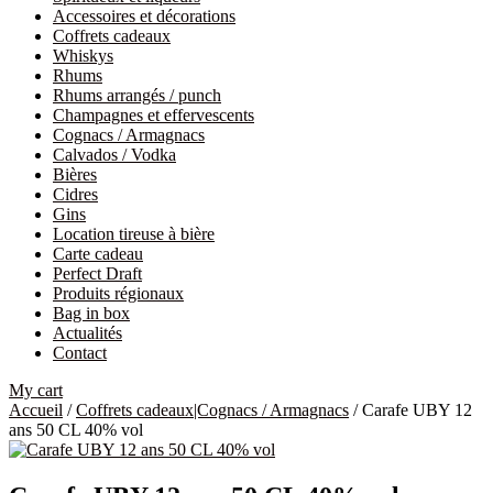
Accessoires et décorations
Coffrets cadeaux
Whiskys
Rhums
Rhums arrangés / punch
Champagnes et effervescents
Cognacs / Armagnacs
Calvados / Vodka
Bières
Cidres
Gins
Location tireuse à bière
Carte cadeau
Perfect Draft
Produits régionaux
Bag in box
Actualités
Contact
My cart
Accueil
/
Coffrets cadeaux|Cognacs / Armagnacs
/ Carafe UBY 12
ans 50 CL 40% vol