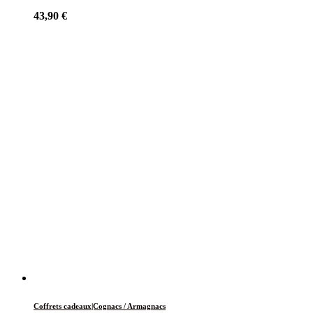
43,90
€
Coffrets cadeaux|Cognacs / Armagnacs