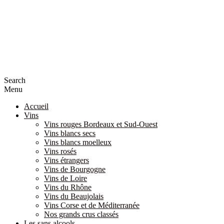
Search
Menu
Accueil
Vins
Vins rouges Bordeaux et Sud-Ouest
Vins blancs secs
Vins blancs moelleux
Vins rosés
Vins étrangers
Vins de Bourgogne
Vins de Loire
Vins du Rhône
Vins du Beaujolais
Vins Corse et de Méditerranée
Nos grands crus classés
Les sans alcools