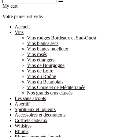
My cart
Votre panier est vide.
Accueil
Vins
Vins rouges Bordeaux et Sud-Ouest
Vins blancs secs
Vins blancs moelleux
Vins rosés
Vins étrangers
Vins de Bourgogne
Vins de Loire
Vins du Rhône
Vins du Beaujolais
Vins Corse et de Méditerranée
Nos grands crus classés
Les sans alcools
Apéritif
Spiritueux et liqueurs
Accessoires et décorations
Coffrets cadeaux
Whiskys
Rhums
Rhums arrangés / punch