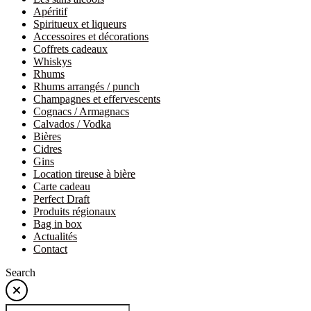
Apéritif
Spiritueux et liqueurs
Accessoires et décorations
Coffrets cadeaux
Whiskys
Rhums
Rhums arrangés / punch
Champagnes et effervescents
Cognacs / Armagnacs
Calvados / Vodka
Bières
Cidres
Gins
Location tireuse à bière
Carte cadeau
Perfect Draft
Produits régionaux
Bag in box
Actualités
Contact
Search