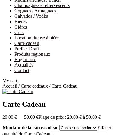
Champagnes et effervescents
Cognacs / Armagnacs
Calvados / Vodka
Bières
Cidres
Gins
Location tireuse à bière
Carte cadeau
Perfect Draft
Produits régionaux
Bag in box
Actualités
Contact
My cart
Accueil
/
Carte cadeaux
/ Carte Cadeau
Carte Cadeau
20,00
€
–
50,00
€
Plage de prix : 20,00 € à 50,00 €
Montant de la carte-cadeau
Effacer
quantité de Carte Cadeau