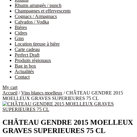
Rhums arrangés / punch
Champagnes et effervescents
Cognacs / Armagnacs
Calvados / Vodka
Bières
Cidres
Gins
Location tireuse à bière
Carte cadeau
Perfect Draft
Produits régionaux
Bag in box
Actualités
Contact
My cart
Accueil
/
Vins blancs moelleux
/ CHÂTEAU GENDRE 2015
MOELLEUX GRAVES SUPERIEURES 75 CL
CHÂTEAU GENDRE 2015 MOELLEUX
GRAVES SUPERIEURES 75 CL