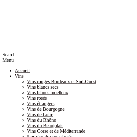
Search
Menu
Accueil
Vins
Vins rouges Bordeaux et Sud-Ouest
Vins blancs secs
Vins blancs moelleux
Vins rosés
Vins étrangers
Vins de Bourgogne
Vins de Loire
Vins du Rhône
Vins du Beaujolais
Vins Corse et de Méditerranée
Nos grands crus classés