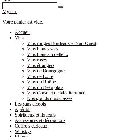
My cart
Votre panier est vide.
Accueil
Vins
Vins rouges Bordeaux et Sud-Ouest
Vins blancs secs
Vins blancs moelleux
Vins rosés
Vins étrangers
Vins de Bourgogne
Vins de Loire
Vins du Rhône
Vins du Beaujolais
Vins Corse et de Méditerranée
Nos grands crus classés
Les sans alcools
Apéritif
Spiritueux et liqueurs
Accessoires et décorations
Coffrets cadeaux
Whiskys
Rhums