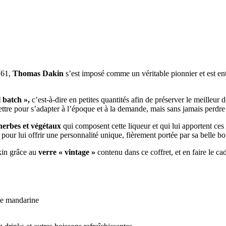
761,
Thomas Dakin
s’est imposé comme un véritable pionnier et est en
 batch »,
c’est-à-dire en petites quantités afin de préserver le meilleu
a lettre pour s’adapter à l’époque et à la demande, mais sans jamais perdre
herbes et végétaux
qui composent cette liqueur et qui lui apportent ce
i pour lui offrir une personnalité unique, fièrement portée par sa belle bou
in grâce au
verre « vintage »
contenu dans ce coffret, et en faire le ca
de mandarine