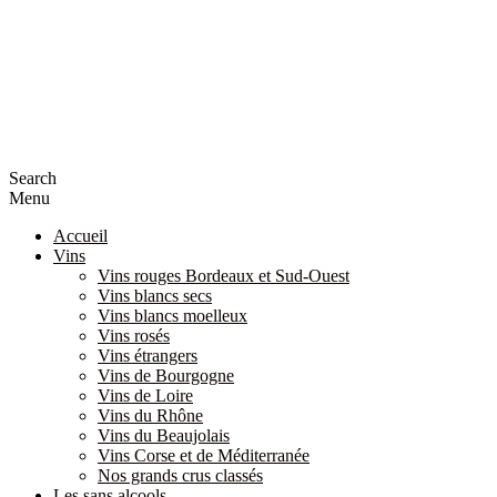
Search
Menu
Accueil
Vins
Vins rouges Bordeaux et Sud-Ouest
Vins blancs secs
Vins blancs moelleux
Vins rosés
Vins étrangers
Vins de Bourgogne
Vins de Loire
Vins du Rhône
Vins du Beaujolais
Vins Corse et de Méditerranée
Nos grands crus classés
Les sans alcools