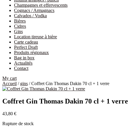
Champagnes et effervescents
Cognacs / Armagnacs
Calvados / Vodka
Bières
Cidres
Gins
Location tireuse à bière
Carte cadeau
Perfect Draft
Produits régionaux
Bag in box
Actualités
Contact
My cart
Accueil
/
gins
/ Coffret Gin Thomas Dakin 70 cl + 1 verre
Coffret Gin Thomas Dakin 70 cl + 1 verre
43,80
€
Rupture de stock