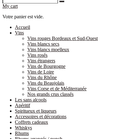
My cart
Votre panier est vide.
Accueil
Vins
Vins rouges Bordeaux et Sud-Ouest
Vins blancs secs
Vins blancs moelleux
Vins rosés
Vins étrangers
Vins de Bourgogne
Vins de Loire
Vins du Rhône
Vins du Beaujolais
Vins Corse et de Méditerranée
Nos grands crus classés
Les sans alcools
Apéritif
Spiritueux et liqueurs
Accessoires et décorations
Coffrets cadeaux
Whiskys
Rhums
Rhums arrangés / punch