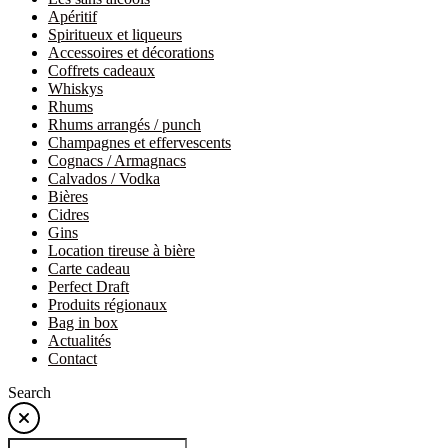
Apéritif
Spiritueux et liqueurs
Accessoires et décorations
Coffrets cadeaux
Whiskys
Rhums
Rhums arrangés / punch
Champagnes et effervescents
Cognacs / Armagnacs
Calvados / Vodka
Bières
Cidres
Gins
Location tireuse à bière
Carte cadeau
Perfect Draft
Produits régionaux
Bag in box
Actualités
Contact
Search