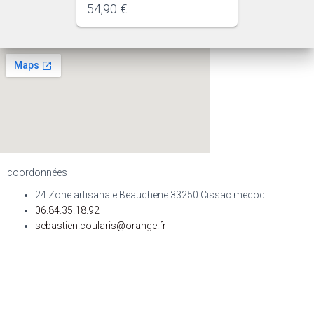
54,90
€
coordonnées
24 Zone artisanale Beauchene 33250 Cissac medoc
06.84.35.18.92
sebastien.coularis@orange.fr