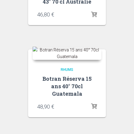
43° 70 cl Australie
46,80
€
RHUMS
Botran Réserva 15
ans 40° 70cl
Guatemala
48,90
€