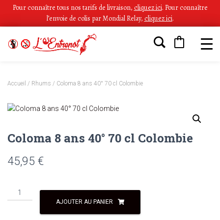
Pour connaître tous nos tarifs de livraison,
cliquez ici
.
Pour connaître
l’envoie de colis par Mondial Relay,
cliquez ici
.
Accueil
/
Rhums
/ Coloma 8 ans 40° 70 cl Colombie
Coloma 8 ans 40° 70 cl Colombie
45,95
€
AJOUTER AU PANIER