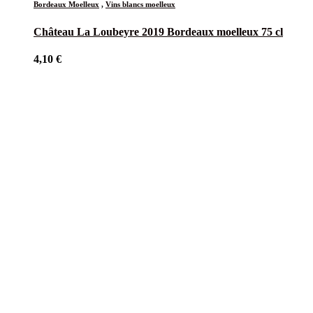
Bordeaux Moelleux
,
Vins blancs moelleux
Château La Loubeyre 2019 Bordeaux moelleux 75 cl
4,10
€