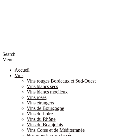
Search
Menu
Accueil
Vins
Vins rouges Bordeaux et Sud-Ouest
Vins blancs secs
Vins blancs moelleux
Vins rosés
Vins étrangers
Vins de Bourgogne
Vins de Loire
Vins du Rhône
Vins du Beaujolais
Vins Corse et de Méditerranée
Nos grands crus classés