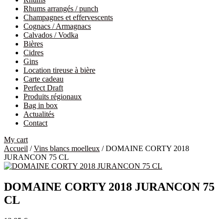
Rhums arrangés / punch
Champagnes et effervescents
Cognacs / Armagnacs
Calvados / Vodka
Bières
Cidres
Gins
Location tireuse à bière
Carte cadeau
Perfect Draft
Produits régionaux
Bag in box
Actualités
Contact
My cart
Accueil
/
Vins blancs moelleux
/ DOMAINE CORTY 2018
JURANCON 75 CL
DOMAINE CORTY 2018 JURANCON 75
CL