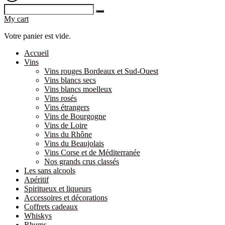
My cart
Votre panier est vide.
Accueil
Vins
Vins rouges Bordeaux et Sud-Ouest
Vins blancs secs
Vins blancs moelleux
Vins rosés
Vins étrangers
Vins de Bourgogne
Vins de Loire
Vins du Rhône
Vins du Beaujolais
Vins Corse et de Méditerranée
Nos grands crus classés
Les sans alcools
Apéritif
Spiritueux et liqueurs
Accessoires et décorations
Coffrets cadeaux
Whiskys
Rhums