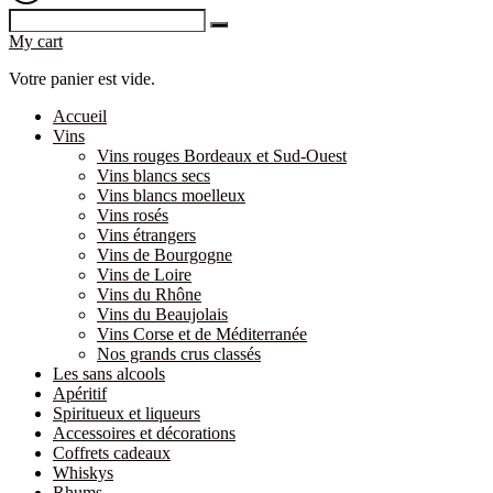
My cart
Votre panier est vide.
Accueil
Vins
Vins rouges Bordeaux et Sud-Ouest
Vins blancs secs
Vins blancs moelleux
Vins rosés
Vins étrangers
Vins de Bourgogne
Vins de Loire
Vins du Rhône
Vins du Beaujolais
Vins Corse et de Méditerranée
Nos grands crus classés
Les sans alcools
Apéritif
Spiritueux et liqueurs
Accessoires et décorations
Coffrets cadeaux
Whiskys
Rhums