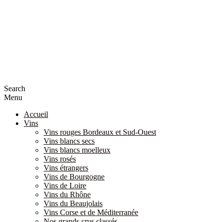
Search
Menu
Accueil
Vins
Vins rouges Bordeaux et Sud-Ouest
Vins blancs secs
Vins blancs moelleux
Vins rosés
Vins étrangers
Vins de Bourgogne
Vins de Loire
Vins du Rhône
Vins du Beaujolais
Vins Corse et de Méditerranée
Nos grands crus classés