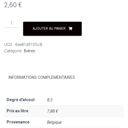
2,60
€
quantité
de
AJOUTER AU PANIER
Duvel
33
UGS :
4de81d9105c8
cl
Catégorie :
Bières
INFORMATIONS COMPLÉMENTAIRES
Degré d'alcool
8,5
Prix au litre
7,88 €
Provenance
Belgique