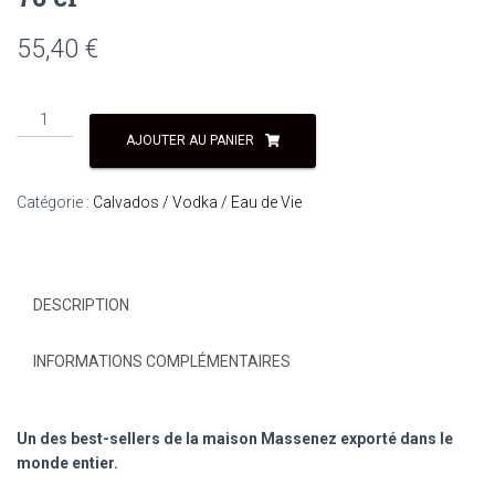
55,40
€
quantité
de
AJOUTER AU PANIER
Eau
de
Catégorie :
Calvados / Vodka / Eau de Vie
vie
40%
Framboise
Sauvage
DESCRIPTION
70
cl
INFORMATIONS COMPLÉMENTAIRES
Un des best-sellers de la maison Massenez exporté dans le
monde entier.