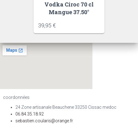
Vodka Ciroc 70 cl
Mangue 37.50°
39,95
€
coordonnées
24 Zone artisanale Beauchene 33250 Cissac medoc
06.84.35.18.92
sebastien.coularis@orange.fr