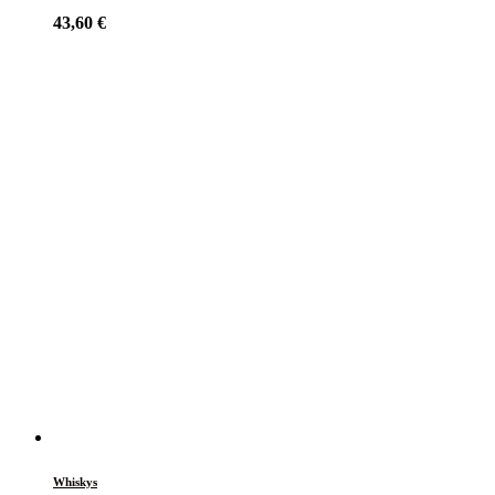
43,60
€
Whiskys