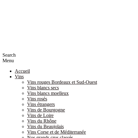
Search
Menu
Accueil
Vins
Vins rouges Bordeaux et Sud-Ouest
Vins blancs secs
Vins blancs moelleux
Vins rosés
Vins étrangers
Vins de Bourgogne
Vins de Loire
Vins du Rhône
Vins du Beaujolais
Vins Corse et de Méditerranée
Nos grands crus classés