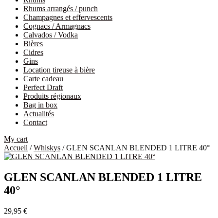
Rhums arrangés / punch
Champagnes et effervescents
Cognacs / Armagnacs
Calvados / Vodka
Bières
Cidres
Gins
Location tireuse à bière
Carte cadeau
Perfect Draft
Produits régionaux
Bag in box
Actualités
Contact
My cart
Accueil
/
Whiskys
/ GLEN SCANLAN BLENDED 1 LITRE 40°
GLEN SCANLAN BLENDED 1 LITRE
40°
29,95
€