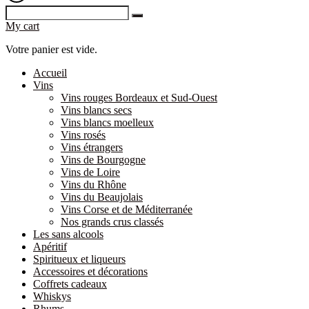
My cart
Votre panier est vide.
Accueil
Vins
Vins rouges Bordeaux et Sud-Ouest
Vins blancs secs
Vins blancs moelleux
Vins rosés
Vins étrangers
Vins de Bourgogne
Vins de Loire
Vins du Rhône
Vins du Beaujolais
Vins Corse et de Méditerranée
Nos grands crus classés
Les sans alcools
Apéritif
Spiritueux et liqueurs
Accessoires et décorations
Coffrets cadeaux
Whiskys
Rhums