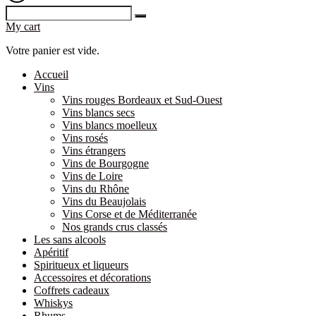
My cart
Votre panier est vide.
Accueil
Vins
Vins rouges Bordeaux et Sud-Ouest
Vins blancs secs
Vins blancs moelleux
Vins rosés
Vins étrangers
Vins de Bourgogne
Vins de Loire
Vins du Rhône
Vins du Beaujolais
Vins Corse et de Méditerranée
Nos grands crus classés
Les sans alcools
Apéritif
Spiritueux et liqueurs
Accessoires et décorations
Coffrets cadeaux
Whiskys
Rhums