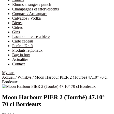
Rhums arrangés / punch
Champagnes et effervescents
Cognacs / Armagnacs
Calvados / Vodka
Bières
Cidres
Gins
Location tireuse à bière
Carte cadeau
Perfect Draft
Produits régionaux
Bag in box
Actualités
Contact
My cart
Accueil
/
Whiskys
/ Moon Harbour PIER 2 (Tourbé) 47.10° 70 cl
Bordeaux
Moon Harbour PIER 2 (Tourbé) 47.10°
70 cl Bordeaux