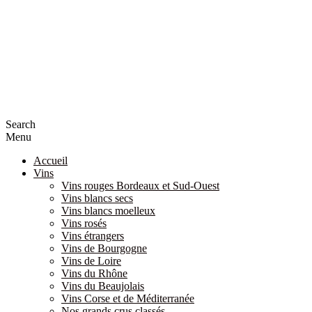
Search
Menu
Accueil
Vins
Vins rouges Bordeaux et Sud-Ouest
Vins blancs secs
Vins blancs moelleux
Vins rosés
Vins étrangers
Vins de Bourgogne
Vins de Loire
Vins du Rhône
Vins du Beaujolais
Vins Corse et de Méditerranée
Nos grands crus classés