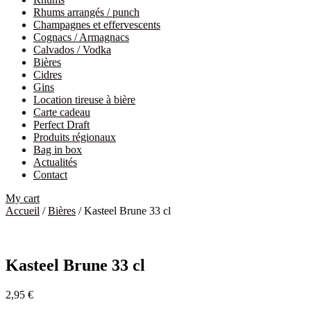
Rhums arrangés / punch
Champagnes et effervescents
Cognacs / Armagnacs
Calvados / Vodka
Bières
Cidres
Gins
Location tireuse à bière
Carte cadeau
Perfect Draft
Produits régionaux
Bag in box
Actualités
Contact
My cart
Accueil
/
Bières
/ Kasteel Brune 33 cl
Kasteel Brune 33 cl
2,95
€