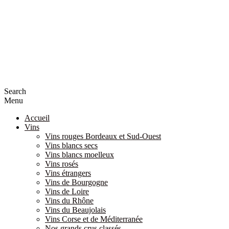
Search
Menu
Accueil
Vins
Vins rouges Bordeaux et Sud-Ouest
Vins blancs secs
Vins blancs moelleux
Vins rosés
Vins étrangers
Vins de Bourgogne
Vins de Loire
Vins du Rhône
Vins du Beaujolais
Vins Corse et de Méditerranée
Nos grands crus classés