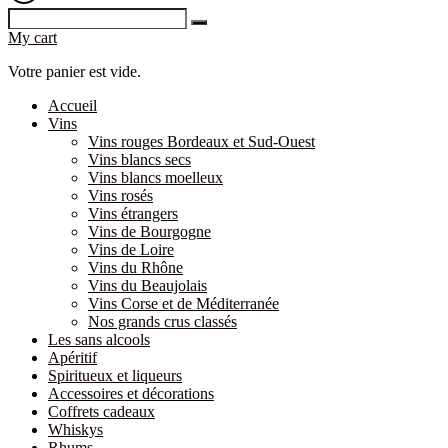
My cart
Votre panier est vide.
Accueil
Vins
Vins rouges Bordeaux et Sud-Ouest
Vins blancs secs
Vins blancs moelleux
Vins rosés
Vins étrangers
Vins de Bourgogne
Vins de Loire
Vins du Rhône
Vins du Beaujolais
Vins Corse et de Méditerranée
Nos grands crus classés
Les sans alcools
Apéritif
Spiritueux et liqueurs
Accessoires et décorations
Coffrets cadeaux
Whiskys
Rhums