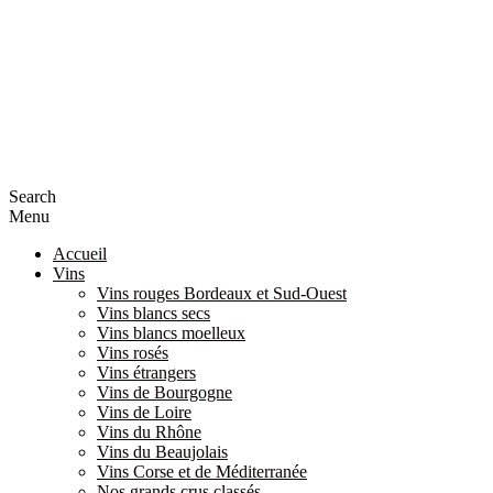
Search
Menu
Accueil
Vins
Vins rouges Bordeaux et Sud-Ouest
Vins blancs secs
Vins blancs moelleux
Vins rosés
Vins étrangers
Vins de Bourgogne
Vins de Loire
Vins du Rhône
Vins du Beaujolais
Vins Corse et de Méditerranée
Nos grands crus classés