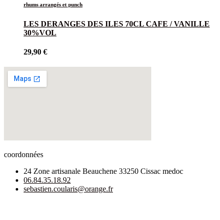
rhums arrangés et punch
LES DERANGES DES ILES 70CL CAFE / VANILLE
30%VOL
29,90
€
coordonnées
24 Zone artisanale Beauchene 33250 Cissac medoc
06.84.35.18.92
sebastien.coularis@orange.fr