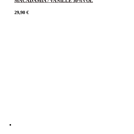
MACADAMIA / VANILLE 30%VOL
29,90
€