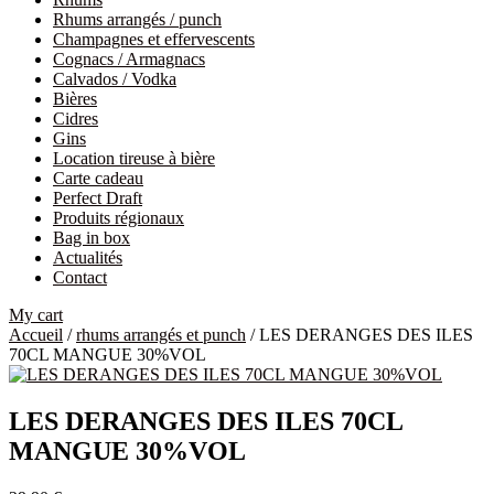
Rhums arrangés / punch
Champagnes et effervescents
Cognacs / Armagnacs
Calvados / Vodka
Bières
Cidres
Gins
Location tireuse à bière
Carte cadeau
Perfect Draft
Produits régionaux
Bag in box
Actualités
Contact
My cart
Accueil
/
rhums arrangés et punch
/ LES DERANGES DES ILES
70CL MANGUE 30%VOL
LES DERANGES DES ILES 70CL
MANGUE 30%VOL