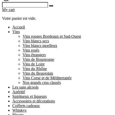
My cart
Votre panier est vide.
Accueil
Vins
Vins rouges Bordeaux et Sud-Ouest
Vins blancs secs
Vins blancs moelleux
Vins rosés
Vins étrangers
Vins de Bourgogne
Vins de Loire
Vins du Rhône
Vins du Beaujolais
Vins Corse et de Méditerranée
Nos grands crus classés
Les sans alcools
Apéritif
Spiritueux et liqueurs
Accessoires et décorations
Coffrets cadeaux
Whiskys
Rhums