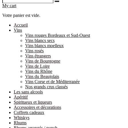
My cart
Votre panier est vide.
Accueil
Vins
Vins rouges Bordeaux et Sud-Ouest
Vins blancs secs
Vins blancs moelleux
Vins rosés
Vins étrangers
Vins de Bourgogne
Vins de Loire
Vins du Rhône
Vins du Beaujolais
Vins Corse et de Méditerranée
Nos grands crus classés
Les sans alcools
Apéritif
Spiritueux et liqueurs
Accessoires et décorations
Coffrets cadeaux
Whiskys
Rhums
Rhums arrangés / punch