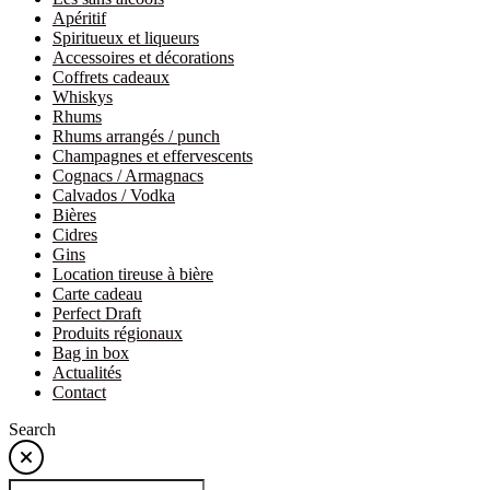
Apéritif
Spiritueux et liqueurs
Accessoires et décorations
Coffrets cadeaux
Whiskys
Rhums
Rhums arrangés / punch
Champagnes et effervescents
Cognacs / Armagnacs
Calvados / Vodka
Bières
Cidres
Gins
Location tireuse à bière
Carte cadeau
Perfect Draft
Produits régionaux
Bag in box
Actualités
Contact
Search