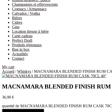
Champagnes et effervescents
Cognacs / Armagnacs
Calvados / Vodka
Bières
Cidres
Gins
Location tireuse à bière
Carte cadeau
Perfect Draft
Produits régionaux
Bag in box
Actualités
Contact
My cart
Accueil
/
Whiskys
/ MACNAMARA BLENDED FINISH RUM CAS
MACNAMARA BLENDED FINISH RUM C
36,90
€
quantité de MACNAMARA BLENDED FINISH RUM CASK 70CL