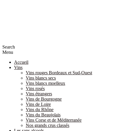
Search
Menu
Accueil
Vins
Vins rouges Bordeaux et Sud-Ouest
Vins blancs secs
Vins blancs moelleux
Vins rosés
Vins étrangers
Vins de Bourgogne
Vins de Loire
Vins du Rhône
Vins du Beaujolais
Vins Corse et de Méditerranée
Nos grands crus classés
Les sans alcools