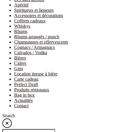
Apéritif
Spiritueux et liqueurs
Accessoires et décorations
Coffrets cadeaux
Whiskys
Rhums
Rhums arrangés / punch
Champagnes et effervescents
Cognacs / Armagnacs
Calvados / Vodka
Bières
Cidres
Gins
Location tireuse à bière
Carte cadeau
Perfect Draft
Produits régionaux
Bag in box
Actualités
Contact
Search