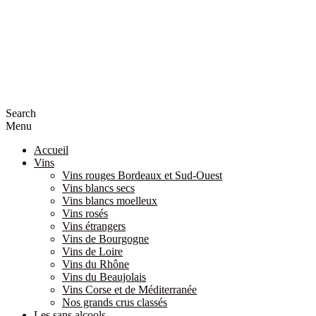
Search
Menu
Accueil
Vins
Vins rouges Bordeaux et Sud-Ouest
Vins blancs secs
Vins blancs moelleux
Vins rosés
Vins étrangers
Vins de Bourgogne
Vins de Loire
Vins du Rhône
Vins du Beaujolais
Vins Corse et de Méditerranée
Nos grands crus classés
Les sans alcools