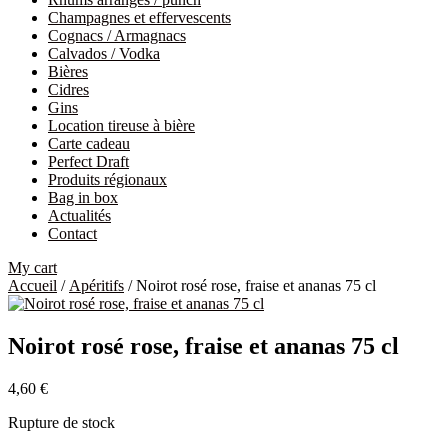
Champagnes et effervescents
Cognacs / Armagnacs
Calvados / Vodka
Bières
Cidres
Gins
Location tireuse à bière
Carte cadeau
Perfect Draft
Produits régionaux
Bag in box
Actualités
Contact
My cart
Accueil
/
Apéritifs
/ Noirot rosé rose, fraise et ananas 75 cl
Noirot rosé rose, fraise et ananas 75 cl
4,60
€
Rupture de stock