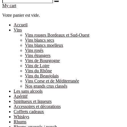
My cart
Votre panier est vide.
Accueil
Vins
Vins rouges Bordeaux et Sud-Ouest
Vins blancs secs
Vins blancs moelleux
Vins rosés
Vins étrangers
Vins de Bourgogne
Vins de Loire
Vins du Rhône
Vins du Beaujolais
Vins Corse et de Méditerranée
Nos grands crus classés
Les sans alcools
Apéritif
Spiritueux et liqueurs
Accessoires et décorations
Coffrets cadeaux
Whiskys
Rhums
Rhums arrangés / punch