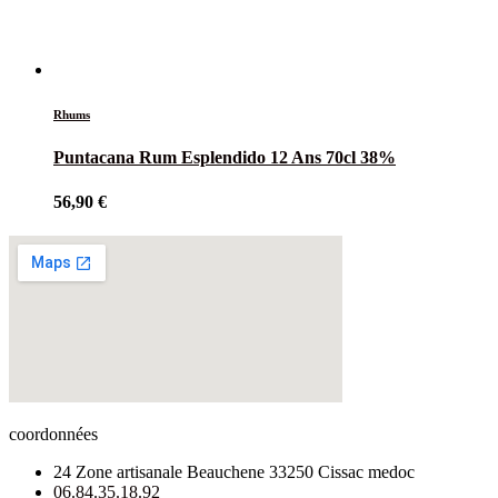
Rhums
Puntacana Rum Esplendido 12 Ans 70cl 38%
56,90
€
coordonnées
24 Zone artisanale Beauchene 33250 Cissac medoc
06.84.35.18.92