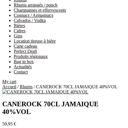
Rhums arrangés / punch
Champagnes et effervescents
Cognacs / Armagnacs
Calvados / Vodka
Bières
Cidres
Gins
Location tireuse à bière
Carte cadeau
Perfect Draft
Produits régionaux
Bag in box
Actualités
Contact
My cart
Accueil
/
Rhums
/ CANEROCK 70CL JAMAIQUE 40%VOL
CANEROCK 70CL JAMAIQUE
40%VOL
59,95
€