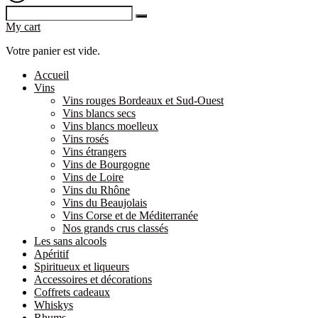
My cart
Votre panier est vide.
Accueil
Vins
Vins rouges Bordeaux et Sud-Ouest
Vins blancs secs
Vins blancs moelleux
Vins rosés
Vins étrangers
Vins de Bourgogne
Vins de Loire
Vins du Rhône
Vins du Beaujolais
Vins Corse et de Méditerranée
Nos grands crus classés
Les sans alcools
Apéritif
Spiritueux et liqueurs
Accessoires et décorations
Coffrets cadeaux
Whiskys
Rhums