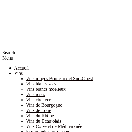
Search
Menu
Accueil
Vins
Vins rouges Bordeaux et Sud-Ouest
Vins blancs secs
Vins blancs moelleux
Vins rosés
Vins étrangers
Vins de Bourgogne
Vins de Loire
Vins du Rhône
Vins du Beaujolais
Vins Corse et de Méditerranée
Nos grands crus classés