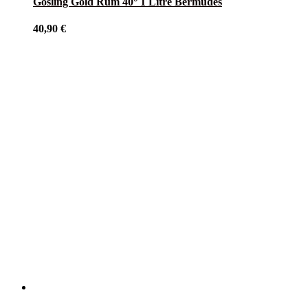
Gosling Gold Rum 40° 1 Litre Bermudes
40,90
€