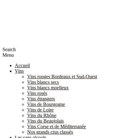
Search
Menu
Accueil
Vins
Vins rouges Bordeaux et Sud-Ouest
Vins blancs secs
Vins blancs moelleux
Vins rosés
Vins étrangers
Vins de Bourgogne
Vins de Loire
Vins du Rhône
Vins du Beaujolais
Vins Corse et de Méditerranée
Nos grands crus classés
Les sans alcools