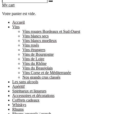
My cart
Votre panier est vide.
Accueil
Vins
Vins rouges Bordeaux et Sud-Ouest
Vins blancs secs
Vins blancs moelleux
Vins rosés
Vins étrangers
Vins de Bourgogne
Vins de Loire
Vins du Rhône
Vins du Beaujolais
Vins Corse et de Méditerranée
Nos grands crus classés
Les sans alcools
Apéritif
Spiritueux et liqueurs
Accessoires et décorations
Coffrets cadeaux
Whiskys
Rhums
Rhums arrangés / punch