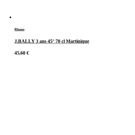
Rhums
J.BALLY 3 ans 45° 70 cl Martinique
45,60
€