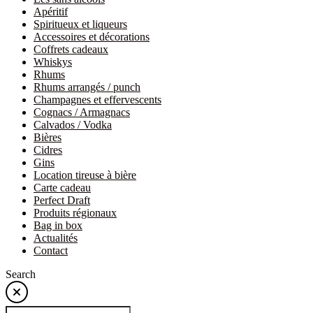
Apéritif
Spiritueux et liqueurs
Accessoires et décorations
Coffrets cadeaux
Whiskys
Rhums
Rhums arrangés / punch
Champagnes et effervescents
Cognacs / Armagnacs
Calvados / Vodka
Bières
Cidres
Gins
Location tireuse à bière
Carte cadeau
Perfect Draft
Produits régionaux
Bag in box
Actualités
Contact
Search