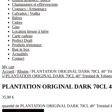
Champagnes et effervescents
Cognacs / Armagnacs
Calvados / Vodka
Bières
Cidres
Gins
Location tireuse à bière
Carte cadeau
Perfect Draft
Produits régionaux
Bag in box
Actualités
Contact
My cart
Accueil
/
Rhums
/ PLANTATION ORIGINAL DARK 70CL 40° Trin
PLANTATION ORIGINAL DARK 70CL 40°
35,90
€
quantité de PLANTATION ORIGINAL DARK 70CL 40° Trinidad 