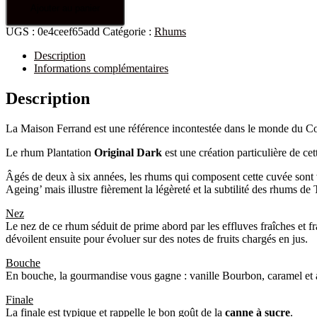
Ajouter au panier
UGS :
0e4ceef65add
Catégorie :
Rhums
Description
Informations complémentaires
Description
La Maison Ferrand est une référence incontestée dans le monde du Cog
Le rhum Plantation
Original Dark
est une création particulière de c
Âgés de deux à six années, les rhums qui composent cette cuvée sont 
Ageing’ mais illustre fièrement la légèreté et la subtilité des rhums de 
Nez
Le nez de ce rhum séduit de prime abord par les effluves fraîches et fr
dévoilent ensuite pour évoluer sur des notes de fruits chargés en jus.
Bouche
En bouche, la gourmandise vous gagne : vanille Bourbon, caramel et arô
Finale
La finale est typique et rappelle le bon goût de la
canne à sucre
.