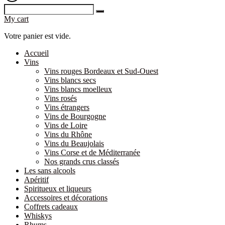
My cart
Votre panier est vide.
Accueil
Vins
Vins rouges Bordeaux et Sud-Ouest
Vins blancs secs
Vins blancs moelleux
Vins rosés
Vins étrangers
Vins de Bourgogne
Vins de Loire
Vins du Rhône
Vins du Beaujolais
Vins Corse et de Méditerranée
Nos grands crus classés
Les sans alcools
Apéritif
Spiritueux et liqueurs
Accessoires et décorations
Coffrets cadeaux
Whiskys
Rhums