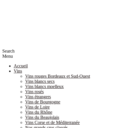
Search
Menu
Accueil
Vins
Vins rouges Bordeaux et Sud-Ouest
Vins blancs secs
Vins blancs moelleux
Vins rosés
Vins étrangers
Vins de Bourgogne
Vins de Loire
Vins du Rhône
Vins du Beaujolais
Vins Corse et de Méditerranée
Nos grands crus classés