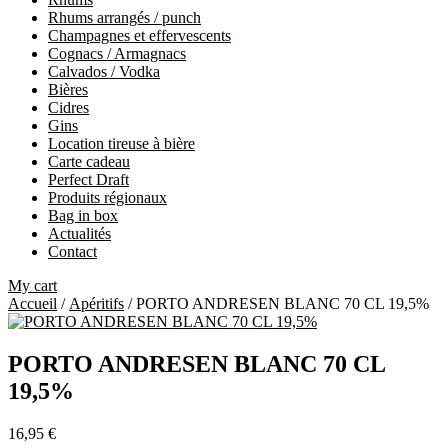
Rhums arrangés / punch
Champagnes et effervescents
Cognacs / Armagnacs
Calvados / Vodka
Bières
Cidres
Gins
Location tireuse à bière
Carte cadeau
Perfect Draft
Produits régionaux
Bag in box
Actualités
Contact
My cart
Accueil
/
Apéritifs
/ PORTO ANDRESEN BLANC 70 CL 19,5%
PORTO ANDRESEN BLANC 70 CL
19,5%
16,95
€