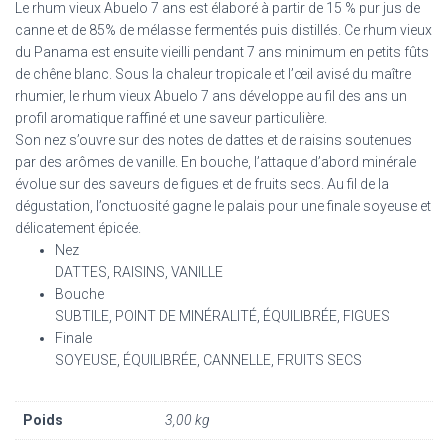
Le rhum vieux Abuelo 7 ans est élaboré à partir de 15 % pur jus de
canne et de 85% de mélasse fermentés puis distillés. Ce rhum vieux
du Panama est ensuite vieilli pendant 7 ans minimum en petits fûts
de chêne blanc. Sous la chaleur tropicale et l’œil avisé du maître
rhumier, le rhum vieux Abuelo 7 ans développe au fil des ans un
profil aromatique raffiné et une saveur particulière.
Son nez s’ouvre sur des notes de dattes et de raisins soutenues
par des arômes de vanille. En bouche, l’attaque d’abord minérale
évolue sur des saveurs de figues et de fruits secs. Au fil de la
dégustation, l’onctuosité gagne le palais pour une finale soyeuse et
délicatement épicée.
Nez
DATTES,
RAISINS,
VANILLE
Bouche
SUBTILE,
POINT DE MINÉRALITÉ,
ÉQUILIBRÉE,
FIGUES
Finale
SOYEUSE,
ÉQUILIBRÉE,
CANNELLE,
FRUITS SECS
Poids
3,00 kg