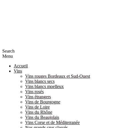
Search
Menu
Accueil
Vins
Vins rouges Bordeaux et Sud-Ouest
Vins blancs secs
Vins blancs moelleux
Vins rosés
Vins étrangers
Vins de Bourgogne
Vins de Loire
Vins du Rhône
Vins du Beaujolais
Vins Corse et de Méditerranée
Nos grands crus classés