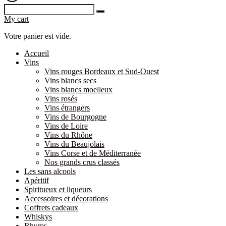
My cart
Votre panier est vide.
Accueil
Vins
Vins rouges Bordeaux et Sud-Ouest
Vins blancs secs
Vins blancs moelleux
Vins rosés
Vins étrangers
Vins de Bourgogne
Vins de Loire
Vins du Rhône
Vins du Beaujolais
Vins Corse et de Méditerranée
Nos grands crus classés
Les sans alcools
Apéritif
Spiritueux et liqueurs
Accessoires et décorations
Coffrets cadeaux
Whiskys
Rhums