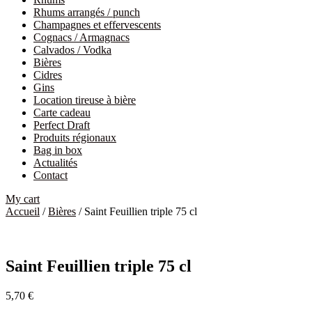
Rhums arrangés / punch
Champagnes et effervescents
Cognacs / Armagnacs
Calvados / Vodka
Bières
Cidres
Gins
Location tireuse à bière
Carte cadeau
Perfect Draft
Produits régionaux
Bag in box
Actualités
Contact
My cart
Accueil
/
Bières
/ Saint Feuillien triple 75 cl
Saint Feuillien triple 75 cl
5,70
€