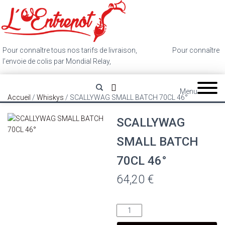
Pour connaître tous nos tarifs de livraison,
cliquez ici
.
Pour connaître
l’envoie de colis par Mondial Relay,
cliquez ici
.
Menu
Accueil
/
Whiskys
/ SCALLYWAG SMALL BATCH 70CL 46°
SCALLYWAG
SMALL BATCH
70CL 46°
64,20
€
quantité
de