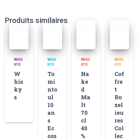
Produits similaires
WHIS
WHIS
WHIS
WHIS
KYS
KYS
KYS
KYS
W
To
Na
Cof
his
mi
ke
fre
ky
nto
d
t
s
ul
Ma
Ro
10
lt
zel
an
70
ieu
s
cl
res
Ec
40
Col
oss
%
lec