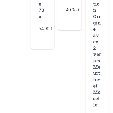
e
tio
70
40,95
€
n
cl
Ori
gin
54,90
€
e
av
ec
2
ver
res
Me
urt
he-
et-
Mo
sel
le