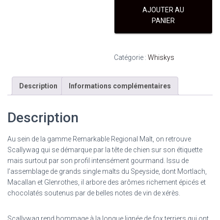
SCALLYWAG
AJOUTER AU
SMALL
PANIER
BATCH
70CL
46°
Catégorie :
Whiskys
Description
Informations complémentaires
Description
Au sein de la gamme Remarkable Regional Malt, on retrouve
Scallywag qui se démarque par la tête de chien sur son étiquette
mais surtout par son profil intensément gourmand. Issu de
l’assemblage de grands single malts du Speyside, dont Mortlach,
Macallan et Glenrothes, il arbore des arômes richement épicés et
chocolatés soutenus par de belles notes de vin de xérès.
Scallywag rend hommage à la longue lignée de fox terriers qui ont