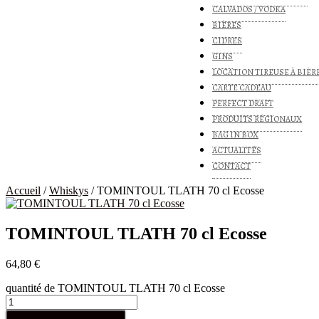
CALVADOS / VODKA
BIÈRES
CIDRES
GINS
LOCATION TIREUSE À BIÈR
CARTE CADEAU
PERFECT DRAFT
PRODUITS RÉGIONAUX
BAG IN BOX
ACTUALITÉS
CONTACT
Accueil
/
Whiskys
/ TOMINTOUL TLATH 70 cl Ecosse
TOMINTOUL TLATH 70 cl Ecosse
64,80
€
quantité de TOMINTOUL TLATH 70 cl Ecosse