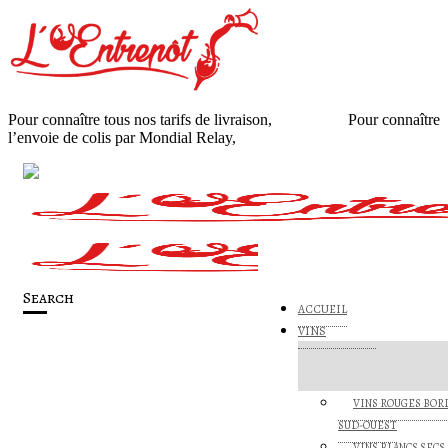
Pour connaître tous nos tarifs de livraison,
cliquez ici
.
Pour connaître
l’envoie de colis par Mondial Relay,
cliquez ici
.
Search
ACCUEIL
VINS
VINS ROUGES BOR
SUD-OUEST
VINS BLANCS SECS