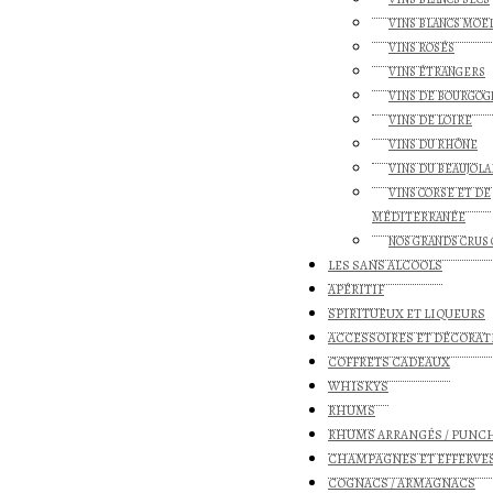
VINS BLANCS MOE
VINS ROSÉS
VINS ÉTRANGERS
VINS DE BOURGOG
VINS DE LOIRE
VINS DU RHÔNE
VINS DU BEAUJOLA
VINS CORSE ET DE
MÉDITERRANÉE
NOS GRANDS CRUS 
LES SANS ALCOOLS
APÉRITIF
SPIRITUEUX ET LIQUEURS
ACCESSOIRES ET DÉCORAT
COFFRETS CADEAUX
WHISKYS
RHUMS
RHUMS ARRANGÉS / PUNC
CHAMPAGNES ET EFFERVE
COGNACS / ARMAGNACS