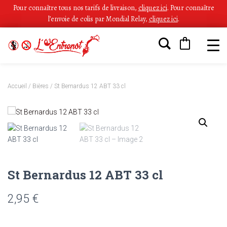
Pour connaître tous nos tarifs de livraison,
cliquez ici
.
Pour connaître
l’envoie de colis par Mondial Relay,
cliquez ici
.
Accueil
/
Bières
/ St Bernardus 12 ABT 33 cl
St Bernardus 12 ABT 33 cl
2,95
€