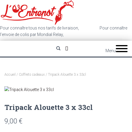
Pour connaître tous nos tarifs de livraison,
cliquez ici
.
Pour connaître
l’envoie de colis par Mondial Relay,
cliquez ici
.
Menu
Accueil
/
Coffrets cadeaux
/ Tripack Alouette 3 x 33cl
Tripack Alouette 3 x 33cl
9,00
€