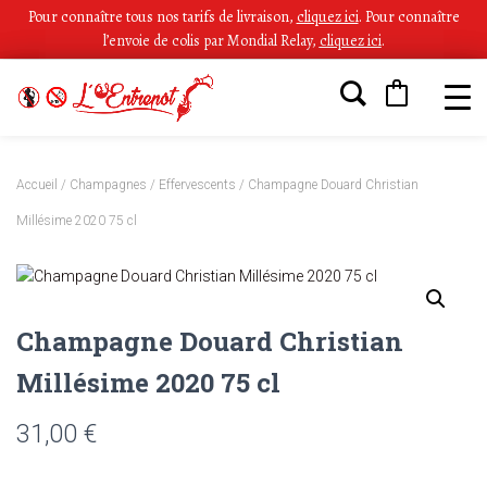
Pour connaître tous nos tarifs de livraison,
cliquez ici
.
Pour connaître
l’envoie de colis par Mondial Relay,
cliquez ici
.
Accueil
/
Champagnes / Effervescents
/ Champagne Douard Christian
Millésime 2020 75 cl
Champagne Douard Christian
Millésime 2020 75 cl
31,00
€