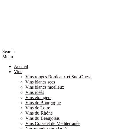
Search
Menu
Accueil
Vins
Vins rouges Bordeaux et Sud-Ouest
Vins blancs secs
Vins blancs moelleux
Vins rosés
Vins étrangers
Vins de Bourgogne
Vins de Loire
Vins du Rhône
Vins du Beaujolais
Vins Corse et de Méditerranée
Nos grands crus classés