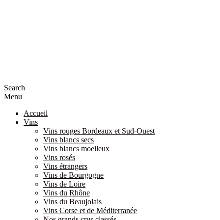
Search
Menu
Accueil
Vins
Vins rouges Bordeaux et Sud-Ouest
Vins blancs secs
Vins blancs moelleux
Vins rosés
Vins étrangers
Vins de Bourgogne
Vins de Loire
Vins du Rhône
Vins du Beaujolais
Vins Corse et de Méditerranée
Nos grands crus classés