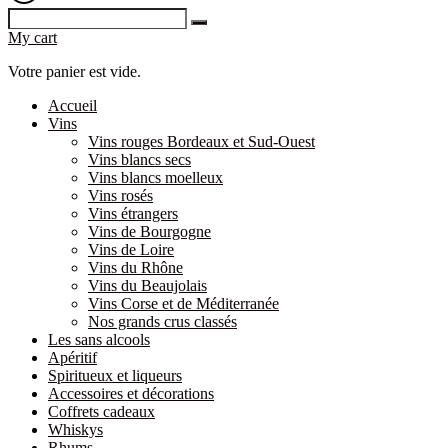
My cart
Votre panier est vide.
Accueil
Vins
Vins rouges Bordeaux et Sud-Ouest
Vins blancs secs
Vins blancs moelleux
Vins rosés
Vins étrangers
Vins de Bourgogne
Vins de Loire
Vins du Rhône
Vins du Beaujolais
Vins Corse et de Méditerranée
Nos grands crus classés
Les sans alcools
Apéritif
Spiritueux et liqueurs
Accessoires et décorations
Coffrets cadeaux
Whiskys
Rhums