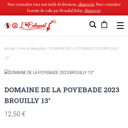
Pour connaître tous nos tarifs de livraison,
cliquez ici
.
Pour connaître
l’envoie de colis par Mondial Relay,
cliquez ici
.
Accueil
/
Vins du Beaujolais
/ DOMAINE DE LA POYEBADE 2023 BROUILLY
13°
DOMAINE DE LA POYEBADE 2023
BROUILLY 13°
12,50
€