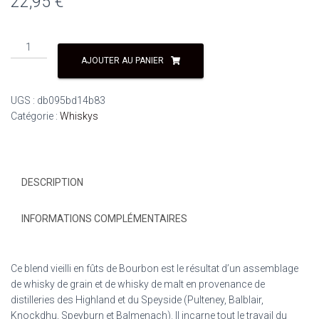
22,95
€
AJOUTER AU PANIER
UGS :
db095bd14b83
Catégorie :
Whiskys
DESCRIPTION
INFORMATIONS COMPLÉMENTAIRES
Ce blend vieilli en fûts de Bourbon est le résultat d’un assemblage
de whisky de grain et de whisky de malt en provenance de
distilleries des Highland et du Speyside (Pulteney, Balblair,
Knockdhu, Speyburn et Balmenach). Il incarne tout le travail du